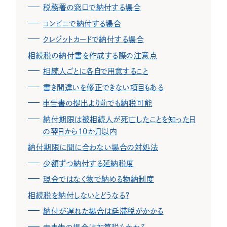
税務署の窓口で納付する場合
コンビニで納付する場合
クレジットカードで納付する場合
相続税の納付書を作成する際の注意点
相続人ごとに各自で用意すること
書き間違いを修正できない項目もある
申告書の提出より前でも納税可能
納付期限は被相続人が死亡したことを知った日
の翌日から10か月以内
納付期限に間に合わない場合の対処法
少額ずつ納付する延納税度
現金ではなく物で納める物納制度
相続税を納付しないとどうなる？
納付が遅れた場合は延滞税がかかる
未申告の場合は加算税もかかる