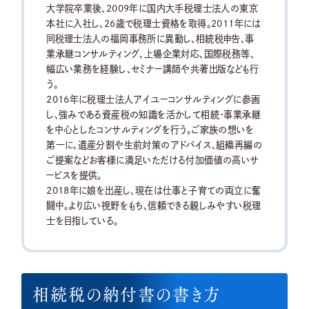
大学院卒業後、2009年に国内大手税理士法人の東京
本社に入社し、26歳で税理士資格を取得。2011年には
同税理士法人の福岡事務所に異動し、相続税申告、事
業承継コンサルティング、上場企業対応、国際税務等、
幅広い業務を経験し、セミナー講師や共著出版なども行
う。
2016年に税理士法人アイユーコンサルティングに参画
し、強みである資産税の知識を活かして相続・事業承継
を中心としたコンサルティングを行う。ご家族の想いを
第一に、遺産分割や生前対策のアドバイス、組織再編の
ご提案などお客様に満足いただける付加価値の高いサ
ービスを提供。
2018年に娘を出産し、現在は仕事と子育ての両立に奮
闘中。より広い視野をもち、信頼できる親しみやすい税理
士を目指している。
相続税の納付書の書き方