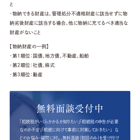
と
・物納できる財産は、管理処分不適格財産に該当せずに物
納劣後財産に該当する場合、他に物納に充てるべき適当な
財産がないこと
【物納財産の一例】
・第1順位：国債、地方債、不動産、船舶
・第2順位：社債、株式
・第3順位：動産
無料面談受付中
「相続税がいくらかかるか知りたい」「相続税の申告が必要
なのか不安」「相続に向けて事前に対策しておきたい」
な
どのお悩み・疑問に対し、無料面談（初回のみ）を受け付け