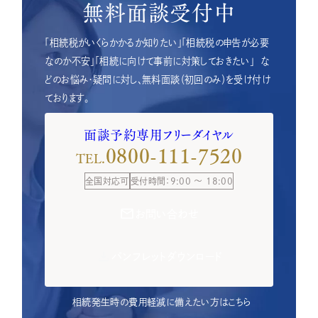
無料面談受付中
「相続税がいくらかかるか知りたい」「相続税の申告が必要
なのか不安」「相続に向けて事前に対策しておきたい」
な
どのお悩み・疑問に対し、無料面談（初回のみ）を受け付け
ております。
面談予約専用フリーダイヤル
0800-111-7520
TEL.
全国対応可
受付時間：9:00 ～ 18:00
お問い合わせ
パンフレットダウンロード
相続発生時の費用軽減に備えたい方はこちら