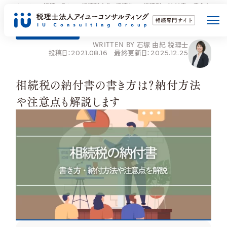
ホーム
相続コラム
相続税申告・手続き
相続税の納付書の書き方
は？納付方法や注意点も解説します
相続税申告・手続き
WRITTEN BY 石塚 由紀 税理士
投稿日：2021.08.16 最終更新日：2025.12.25
相続税申告
相続対策
相続税の納付書の書き方は？納付方法
や注意点も解説します
選ばれる理由
相続発生後
相続発生前
ご依頼の流れ
事務所について
お客様の声