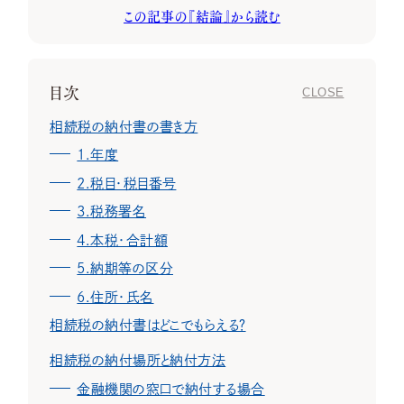
この記事の『結論』から読む
相続コラム
目次
プライバシーポリシー
相続税の納付書の書き方
特定個人情報等の適正な取扱いに関する基本方針
1.年度
2.税目・税目番号
3.税務署名
4.本税・合計額
5.納期等の区分
6.住所・氏名
相続税の納付書はどこでもらえる？
相続税の納付場所と納付方法
金融機関の窓口で納付する場合