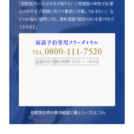
「相続税がいくらかかるか知りたい」「相続税の申告が必要
なのか不安」「相続に向けて事前に対策しておきたい」
な
どのお悩み・疑問に対し、無料面談（初回のみ）を受け付け
ております。
面談予約専用フリーダイヤル
0800-111-7520
TEL.
全国対応可
受付時間：9:00 ～ 18:00
お問い合わせ
パンフレットダウンロード
相続発生時の費用軽減に備えたい方はこちら