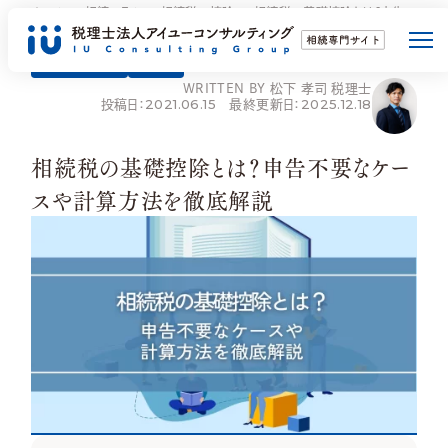
ホーム
相続コラム
相続税の控除
相続税の基礎控除とは？申告
不要なケースや計算方法を徹底解説
相続税の控除
相続税
WRITTEN BY 松下 孝司 税理士
投稿日：2021.06.15 最終更新日：2025.12.18
相続税申告
相続対策
相続税の基礎控除とは？申告不要なケー
スや計算方法を徹底解説
選ばれる理由
相続発生後
相続発生前
ご依頼の流れ
事務所について
お客様の声