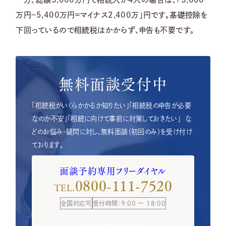
万円－5,400万円＝マイナス2,400万」円です。基礎控除を
下回っているので相続税はかからず、申告も不要です。
無料面談受付中
「相続税がいくらかかるか知りたい」「相続税の申告が必要
なのか不安」「相続に向けて事前に対策しておきたい」
な
どのお悩み・疑問に対し、無料面談（初回のみ）を受け付け
ております。
面談予約専用フリーダイヤル
0800-111-7520
TEL.
全国対応可
受付時間：9:00 ～ 18:00