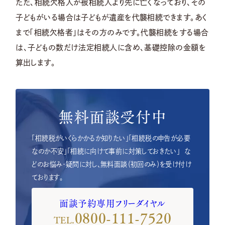
ただ、相続欠格人が被相続人より先に亡くなっており、その
子どもがいる場合は子どもが遺産を代襲相続できます。あく
まで「相続欠格者」はその方のみです。代襲相続をする場合
は、子どもの数だけ法定相続人に含め、基礎控除の金額を
算出します。
無料面談受付中
「相続税がいくらかかるか知りたい」「相続税の申告が必要
なのか不安」「相続に向けて事前に対策しておきたい」
な
どのお悩み・疑問に対し、無料面談（初回のみ）を受け付け
ております。
面談予約専用フリーダイヤル
0800-111-7520
TEL.