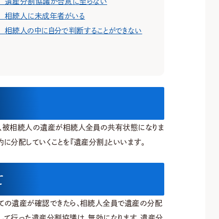
１ 遺産分割協議が合意に至らない
Webお問い合わせ
Webお問い合わせ
 相続人に未成年者がいる
 相続人の中に自分で判断することができない
パンフレットダウンロ
パンフレットダウンロ
、被相続人の遺産が相続人全員の共有状態になりま
に分配していくことを『遺産分割』といいます。
て
ての遺産が確認できたら、相続人全員で遺産の分配
して行った遺産分割協議は、無効になります。遺産分