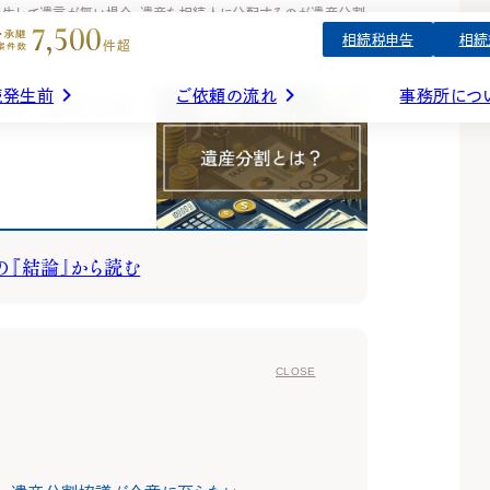
発生して遺言が無い場合、遺産を相続人に分配するのが遺産分割
7,500
投稿日：2015.04.15 最終更新日：2025.05.14
相続税申告
相続
件超
合、遺産を相
続発生前
ご依頼の流れ
事務所につ
割
コラムカテゴリー
拠点紹介
続税申告について
続対策について
東京事務所
税制改正
補
相続全般について
相
ミライベース東京オフィ
続税申告プラン・料金
続税試算プラン・料金
贈与税
相
の『結論』から読む
相続の承認・放棄
遺
税理士・公認会計士紹介
プラン・料金一覧
よくあるご質問
横浜事務所
相続税申告・手続き
事
員制相続対策サービス
積もりシミュレーション
山梨事務所
U相続クラブ）
大阪事務所
無料面談受付
無料面談受付
広島事務所
かかる費用や申告内容など
かかる費用や申告内容など
様々なお悩み・疑問に専門家がお答
様々なお悩み・疑問に専門家がお答