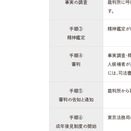
事実の調査
裁判所に呼
す。
手順③
精神鑑定が
精神鑑定
手順④
事実調査・
審判
人候補者が
には、司法
手順⑤
裁判所から
審判の告知と通知
手順⑥
東京法務局
成年後見制度の開始