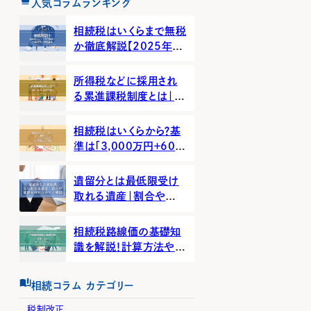
人気コラムランキング
相続税はいくらまで無税
か徹底解説【2025年】
ード
ード
計算方法と判断基準
所得税などに採用され
る累進課税制度とは｜税
率一覧や計算方法を解
説
相続税はいくらから？基
準は「3,000万円＋600
万円×法定相続人の数」
遺留分とは最低限受け
取れる遺産｜割合や範
囲を分かりやすく解説
相続税路線価の基礎知
識を解説！計算方法や調
べ方を知ろう
相続コラム カテゴリー
税制改正