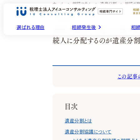
ホーム
相続コラム
遺産分割
相続が
遺産分割
相続が発生して遺言が無い場
選ばれる理由
相続発生後
相
続人に分配するのが遺産分
相続発生後
相続発生前
ご依頼の流れ
事務所について
相続コラム
相
相
AFTER
BEFORE
FLOW & PLAN
ABOUT US
COLUMNS
相続が発生したけれど何をすればいいの？
大切な資産を未来に残し、
初回の無料面談の流れ、
相続をお考えの方に知ってほしい、
相
相
相続税の申告は？などのお困りごとを、資産
将来の相続を成功させるための各種プラ
サービス料金やよくあるご質問を紹介しま
相続の基礎知識を学べる専門家のコラム
この記事
初回面談の流れ
事務所概要
税の専門家がサポートします。
ンを、資産税の専門家よりご提案します。
す。
です。
相続の基礎知識
会
見
（I
顧問先で相続・事業承継が発生した
目次
税理士の方へ（IUダイレクト）
グループサイトはこちら
遺産分割とは
同業者様へ
採用情報
遺産分割協議について