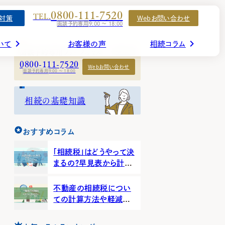
COLUMN
0800-111-7520
TEL.
対策
Webお問い合わせ
相続のことがよく分かるコラム
面談予約専用
9:00 ～ 18:00
いて
お客様の声
相続コラム
面談予約専用フリーダイヤル
全国対応可
0800-111-7520
コラム一覧を見る
Webお問い合わせ
書面添付制度のご紹介
事業承継コンサルティング
面談予約専用
9:00 ～ 18:00
山口事務所
熊本事務所
助金・助成金
海外移住
続税の控除
相続対策
相続の基礎知識
ス
北九州事務所／
埼玉営業所（株式会社IUCG）
相談事例
相続対策の基礎知識
続税
遺言書
ミライベース北九州オフィス
産分割
不動産
福岡事務所
千葉営業所（株式会社IUCG）
おすすめコラム
例・ケース
その他
顧問先の相続対策にお悩みの
相続発生後の基礎知識
佐賀事務所
名古屋営業所（株式会社IUCG）
税理士の方へ（IUダイレクト）
「相続税」はどうやって決
まるの？早見表から計算
長崎事務所
沖縄営業所（株式会社IUCG）
方法まで解説！
中
中
不動産の相続税につい
ての計算方法や軽減特
例をわかりやすく解説
えします。
えします。