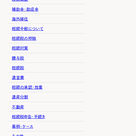
補助金・助成金
海外移住
相続全般について
相続税の控除
相続対策
贈与税
相続税
遺言書
相続の承認・放棄
遺産分割
不動産
相続税申告・手続き
事例・ケース